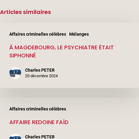
Articles similaires
À
Affaires criminelles célèbres
Mélanges
MAGDEBOURG,
À MAGDEBOURG, LE PSYCHIATRE ÉTAIT
LE
SIPHONNÉ
PSYCHIATRE
ÉTAIT
Charles PETER
SIPHONNÉ
20 décembre 2024
AFFAIRE
Affaires criminelles célèbres
REDOINE
AFFAIRE REDOINE FAÏD
FAÏD
Charles PETER