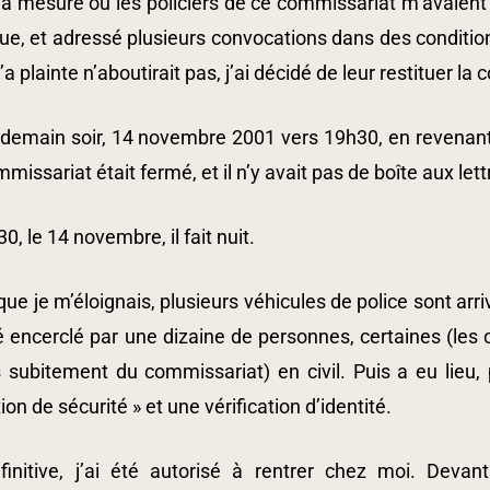
a mesure où les policiers de ce commissariat m’avaient 
que, et adressé plusieurs convocations dans des conditio
a plainte n’aboutirait pas, j’ai décidé de leur restituer 
demain soir, 14 novembre 2001 vers 19h30, en revenant du
mmissariat était fermé, et il n’y avait pas de boîte aux le
0, le 14 novembre, il fait nuit.
que je m’éloignais, plusieurs véhicules de police sont arr
té encerclé par une dizaine de personnes, certaines (les
is subitement du commissariat) en civil. Puis a eu lieu
ion de sécurité » et une vérification d’identité.
finitive, j’ai été autorisé à rentrer chez moi. Devan