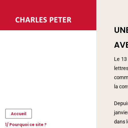
Skip
to
Hit e
main
UN
content
AVE
Le 13 
lettr
commis
la con
Depuis
janvie
Accueil
dans l
1/ Pourquoi ce site ?