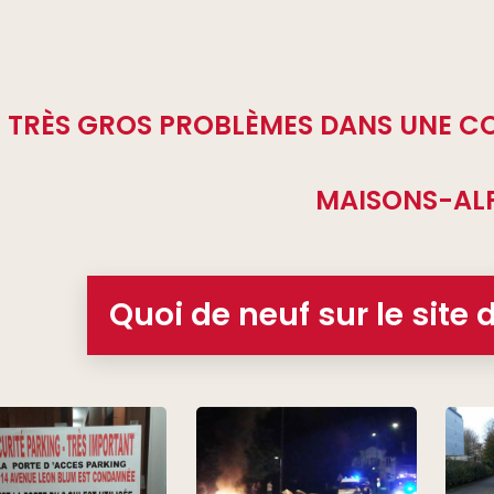
 TRÈS GROS PROBLÈMES DANS UNE C
MAISONS-AL
Quoi de neuf sur le site 