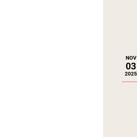
NOV
03
202