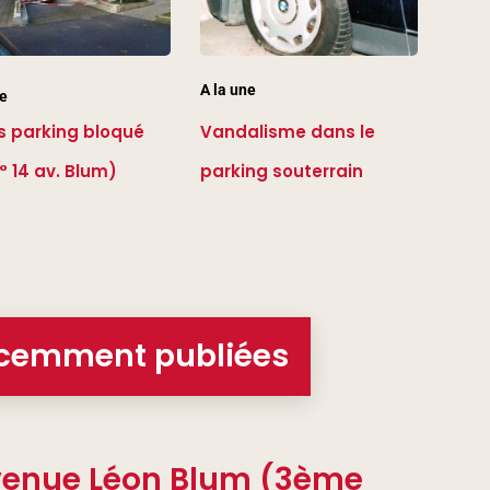
A la une
ne
s parking bloqué
Vandalisme dans le
° 14 av. Blum)
parking souterrain
écemment publiées
avenue Léon Blum (3ème