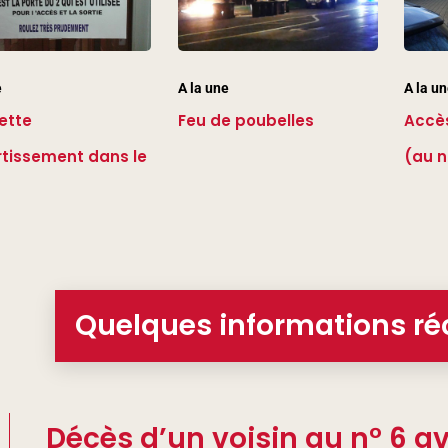
e
A la une
A la u
ette
Feu de poubelles
Accè
rtissement dans le
(au n
Quelques informations r
Décès d’un voisin au n° 6 