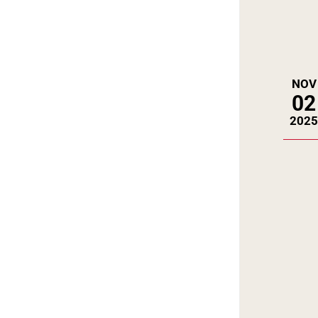
NOV
02
202