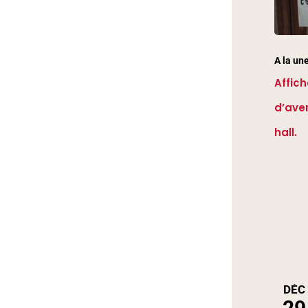
A la un
Affich
d’ave
hall.
DÉC