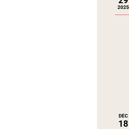
29
202
DÉC
18