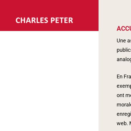
Skip
to
main
ACCU
content
Une as
public
analog
En Fra
exempl
ont m
morale
enregi
web. M