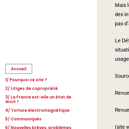
Mais l
des in
pas d’
Le Déf
situat
usager
Accueil
Source
1/ Pourquoi ce site ?
2/ Litiges de copropriété
Revue 
3/ La France est-elle un état de
– Télécommande de parking
droit ?
– Les pannes du bip de parking
– Introduction
Revue
4/ Torture électromagnétique
– 1re garde à vue (13/11/2001)
– Assemblées générales
– Jugements
– Rappel du contexte et des faits
– 2e garde à vue (23/03/2004)
– Rappel du contexte
– Procédures judiciaires de la
– Rappel d’autres dispositions
– Jugement n°06/12454
5/ Communiqués
– Torture électromagnétique
copropopriété
importantes
– 3e garde à vue (16-05-2025)
– Présentation des évènements
– Séquestration
– Jugement n° 91-07-000328
– Les armes non létales
(site
6/ Nouvelles brèves, problèmes