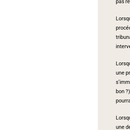
pas re
Lorsqu
procéd
tribun
interv
Lorsqu
une pr
s’immi
bon ?)
pourra
Lorsqu
une dé