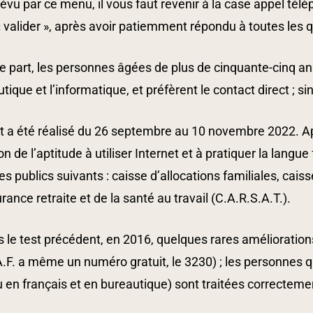
évu par ce menu, il vous faut revenir à la case appel télép
 valider », après avoir patiemment répondu à toutes les 
e part, les personnes âgées de plus de cinquante-cinq an
tique et l’informatique, et préfèrent le contact direct ; s
t a été réalisé du 26 septembre au 10 novembre 2022. Apr
on de l’aptitude à utiliser Internet et à pratiquer la langu
es publics suivants : caisse d’allocations familiales, cai
rance retraite et de la santé au travail (C.A.R.S.A.T.).
 le test précédent, en 2016, quelques rares amélioration
A.F. a même un numéro gratuit, le 3230) ; les personnes qui
 en français et en bureautique) sont traitées correcteme