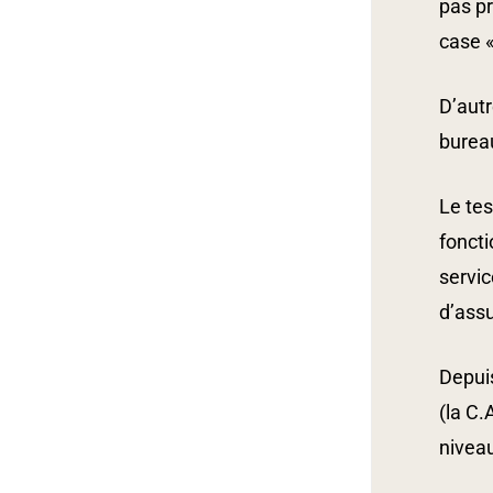
pas pr
case «
D’autr
bureau
Le tes
foncti
servic
d’assu
Depuis
(la C.
niveau