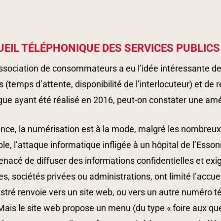
EIL TÉLÉPHONIQUE DES SERVICES PUBLICS
sociation de consommateurs a eu l’idée intéressante de 
s (temps d’attente, disponibilité de l’interlocuteur) et de r
ue ayant été réalisé en 2016, peut-on constater une amél
nce, la numérisation est à la mode, malgré les nombreux
e, l’attaque informatique infligée à un hôpital de l’Ess
enacé de diffuser des informations confidentielles et e
s, sociétés privées ou administrations, ont limité l’acc
stré renvoie vers un site web, ou vers un autre numéro tél
ais le site web propose un menu (du type « foire aux ques