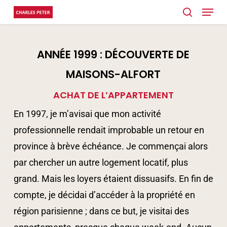
Menu
Skip
search
to
Close
main
Menu
ANNÉE 1999 : DÉCOUVERTE DE
content
MAISONS-ALFORT
ACHAT DE L’APPARTEMENT
En 1997, je m’avisai que mon activité
professionnelle rendait improbable un retour en
province à brève échéance. Je commençai alors
par chercher un autre logement locatif, plus
grand. Mais les loyers étaient dissuasifs. En fin de
compte, je décidai d’accéder à la propriété en
région parisienne ; dans ce but, je visitai des