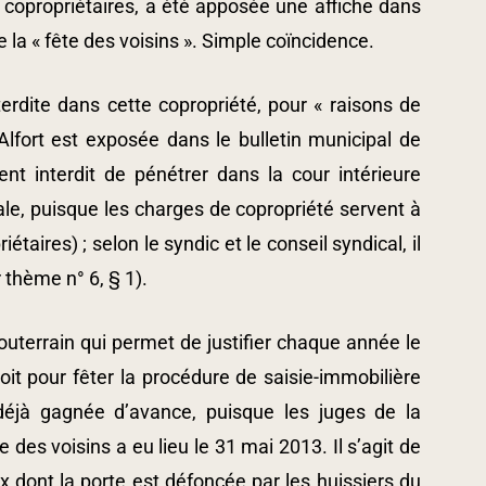
 copropriétaires, a été apposée une affiche dans
 la « fête des voisins ». Simple coïncidence.
erdite dans cette copropriété, pour « raisons de
Alfort est exposée dans le bulletin municipal de
nt interdit de pénétrer dans la cour intérieure
e, puisque les charges de copropriété servent à
iétaires) ; selon le syndic et le conseil syndical, il
r thème n° 6, § 1).
souterrain qui permet de justifier chaque année le
it pour fêter la procédure de saisie-immobilière
éjà gagnée d’avance, puisque les juges de la
 des voisins a eu lieu le 31 mai 2013. Il s’agit de
x dont la porte est défoncée par les huissiers du