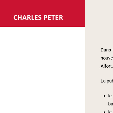
Skip
to
main
content
Dans c
nouve
Alfort.
La pub
le
ba
le