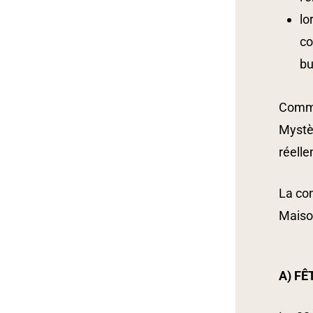
lo
co
bu
Commen
Mystè
réelle
La con
Maison
A) FÊ