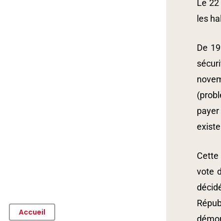
Le 22 
les ha
De 19
sécuri
novem
(prob
payer 
existe
Cette 
vote d
décid
Républ
Accueil
démont