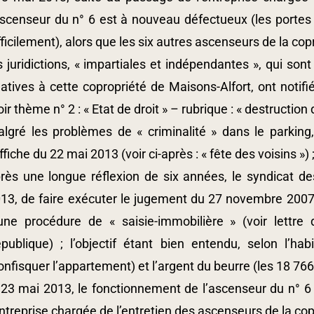
ascenseur du n° 6 est à nouveau défectueux (les portes 
fficilement), alors que les six autres ascenseurs de la co
s juridictions, « impartiales et indépendantes », qui sont
latives à cette copropriété de Maisons-Alfort, ont noti
oir thème n° 2 : « Etat de droit » – rubrique : « destructi
lgré les problèmes de « criminalité » dans le parking, 
affiche du 22 mai 2013 (voir ci-après : « fête des voisins ») 
rès une longue réflexion de six années, le syndicat de
13, de faire exécuter le jugement du 27 novembre 2007 (v
une procédure de « saisie-immobilière » (voir lett
publique) ; l’objectif étant bien entendu, selon l’hab
onfisquer l’appartement) et l’argent du beurre (les 18 766
 23 mai 2013, le fonctionnement de l’ascenseur du n° 6
entreprise chargée de l’entretien des ascenseurs de la co