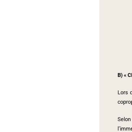
B) « 
Lors 
coprop
Selon
l’imme