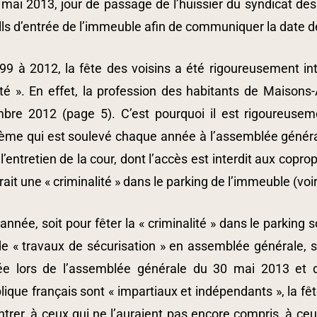
mai 2013, jour de passage de l’huissier du syndicat des
lls d’entrée de l’immeuble afin de communiquer la date de
99 à 2012, la fête des voisins a été rigoureusement int
té ». En effet, la profession des habitants de Maisons-
bre 2012 (page 5). C’est pourquoi il est rigoureuseme
lème qui est soulevé chaque année à l’assemblée général
l’entretien de la cour, dont l’accès est interdit aux copropr
rait une « criminalité » dans le parking de l’immeuble (voi
année, soit pour fêter la « criminalité » dans le parking 
e « travaux de sécurisation » en assemblée générale, so
ée lors de l’assemblée générale du 30 mai 2013 et d
ique français sont « impartiaux et indépendants », la fête
rer, à ceux qui ne l’auraient pas encore compris, à ceu