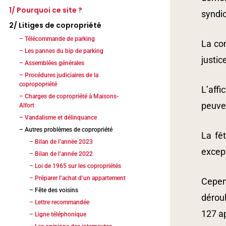
1/ Pourquoi ce site ?
syndic
2/ Litiges de copropriété
– Télécommande de parking
La con
– Les pannes du bip de parking
– Introduction
justic
– Assemblées générales
– Jugements
– Rappel du contexte et des faits
– Procédures judiciaires de la
– Rappel d’autres dispositions
– Jugement n°06/12454
copropopriété
importantes
– Jugement n° 91-07-000328
L’affi
– Charges de copropriété à Maisons-
– Procès n°4
– Rappel de principes juridiques
– Arrêt n° 08/01722
peuven
Alfort
– Procès n°5
– Ordonnance n° 10/00522
– Vandalisme et délinquance
– Saisie-immobilière
– Ordonnance n° 11/03864
– Autres problèmes de copropriété
– Appels de fonds trimestriels
– Criminalité et Gendarmerie
La fêt
– Ordonnance n° 11/11530
– Authenticité des pièces
– Vandalisme dans le parking
– Bilan de l’année 2023
– Pièces diverses
except
comptables
souterrain
– Bilan de l’année 2022
– Liste des pièces jointes
– Peut-on réduire les charges de
– Vandalisme avant réunion
– Loi de 1965 sur les copropriétés
copropriété ?
– Coût des procédures
– Délinquance parking
– Préparer l’achat d’un appartement
Cepen
– Lettres aux syndics
– Feu de poubelles
– Fête des voisins
déroul
– Lettres du syndic
– Syndic Chardon
– Lettre recommandée
– Syndic CB2i
127 ap
– Ligne téléphonique