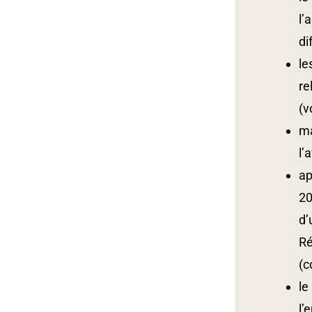
l’
di
le
re
(v
ma
l’
ap
20
d’
Ré
(c
le
l’