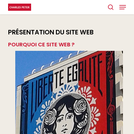
Menu
Skip
search
to
Close
main
Menu
PRÉSENTATION DU SITE WEB
content
POURQUOI CE SITE WEB ?