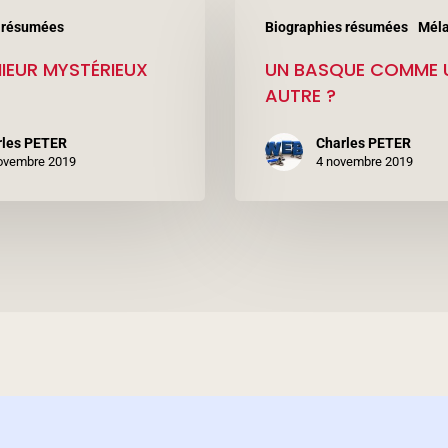
UN
 résumées
Biographies résumées
Mél
BASQUE
IEUR MYSTÉRIEUX
UN BASQUE COMME 
COMME
AUTRE ?
UN
AUTRE
rles PETER
Charles PETER
ovembre 2019
?
4 novembre 2019