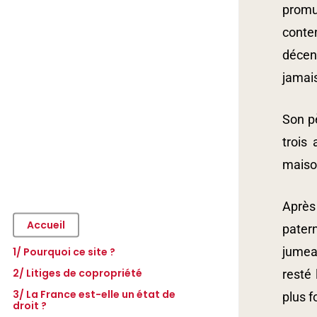
promu 
conten
décenn
jamais
Son p
trois 
maiso
Après 
Accueil
patern
jumeau
1/ Pourquoi ce site ?
2/ Litiges de copropriété
resté 
3/ La France est-elle un état de
– Télécommande de parking
plus f
droit ?
– Les pannes du bip de parking
– Introduction