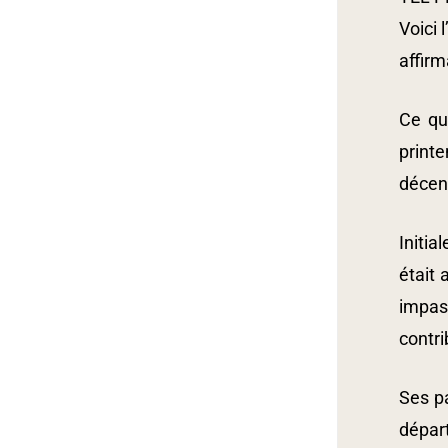
Voici 
affirm
Ce qu
print
décenn
Initi
était 
impas
contri
Ses p
départ