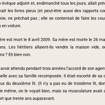
évêque adjoint et, endimanché tous les jours, allait prê
ait les livres pieux (et peut-être aussi des rapports co
ie, ne prêchait pas ; elle se contentait de faire les cou
 en voiture.
ère est mort le 8 avril 2009. Sa mère est morte le 26 m
ans. Les héritiers allaient-ils vendre la maison vide, 
ns ? Eh bien non.
avoir attendu pendant trois années l’accord de son agent
elle avec sa famille recomposée. Il était escorté de sa 
x du deuxième lit. (Il n’y a pas eu de troisième lit, donc
le même, on le voyait bien, mais sa musculature avait a
ort que trente ans auparavant.