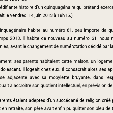
l’édifiante histoire d’un quinquagénaire qui prétend exercer
ait le vendredi 14 juin 2013 à 18h15.)
inquagénaire habite au numéro 61, peu importe de quel
emps 2013, il habite de nouveau au numéro 61, nous n’a
ies, avant le changement de numérotation décidé par la 
alement, ses parents habitaient cette maison, un logeme
adolescent, il logeait chez eux. Il consacrait alors ses ap
se adjacente avec sa mobylette bruyante, dans l’espo
buait à accroître son quotient intellectuel, en prévision 
arents étaient adeptes d’un succédané de religion cré
 en retraite, son père avait enfin pu quitter son bleu de tra