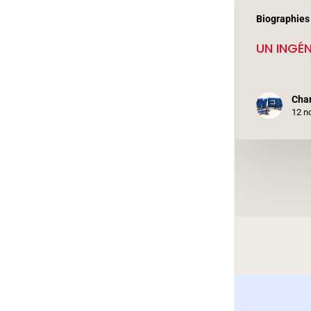
UN
Biographies
INGÉNIEUR
UN INGÉN
MYSTÉRIEUX
Cha
12 n