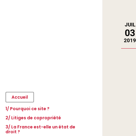
JUIL
03
2019
Accueil
1/ Pourquoi ce site ?
2/ Litiges de copropriété
3/ La France est-elle un état de
– Télécommande de parking
droit ?
– Les pannes du bip de parking
– Introduction