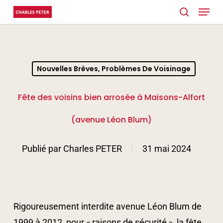
Menu
Skip
search
to
main
content
Nouvelles Brèves, Problèmes De Voisinage
Fête des voisins bien arrosée à Maisons-Alfort
(avenue Léon Blum)
Publié par
Charles PETER
31 mai 2024
Rigoureusement interdite avenue Léon Blum de
1999 à 2012, pour « raisons de sécurité », la fête