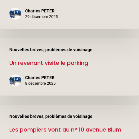
n°
Charles PETER
6
29 décembre 2025
avenue
Léon
Un
Blum
Nouvelles brèves, problèmes de voisinage
revenant
(3ème
Un revenant visite le parking
visite
étage)
le
Charles PETER
parking
8 décembre 2025
Les
Nouvelles brèves, problèmes de voisinage
pompiers
Les pompiers vont au n° 10 avenue Blum
vont