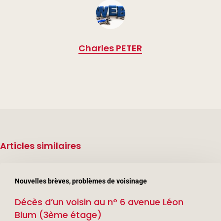
Charles PETER
Articles similaires
Décès
Nouvelles brèves, problèmes de voisinage
d’un
Décès d’un voisin au n° 6 avenue Léon
voisin
Blum (3ème étage)
au