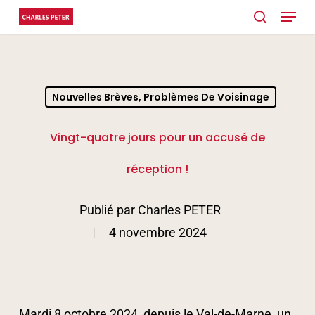
Menu
Skip
search
to
main
content
Nouvelles Brèves, Problèmes De Voisinage
Vingt-quatre jours pour un accusé de
réception !
Publié par
Charles PETER
4 novembre 2024
Mardi 8 octobre 2024, depuis le Val-de-Marne, un