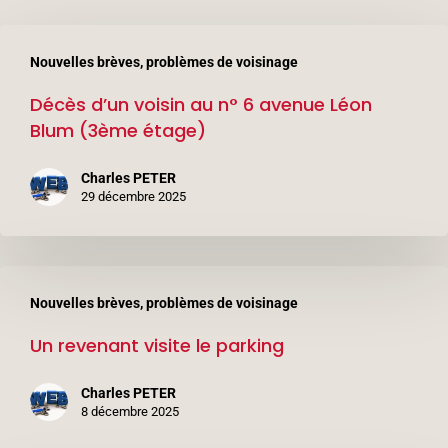
Décès
Nouvelles brèves, problèmes de voisinage
d’un
Décès d’un voisin au n° 6 avenue Léon
voisin
Blum (3ème étage)
au
n°
Charles PETER
6
29 décembre 2025
avenue
Léon
Un
Blum
Nouvelles brèves, problèmes de voisinage
revenant
(3ème
Un revenant visite le parking
visite
étage)
le
Charles PETER
parking
8 décembre 2025