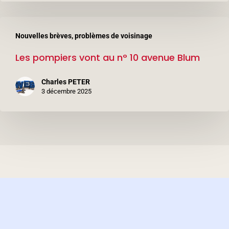
Les
Nouvelles brèves, problèmes de voisinage
pompiers
Les pompiers vont au n° 10 avenue Blum
vont
au
Charles PETER
n°
3 décembre 2025
10
avenue
Blum