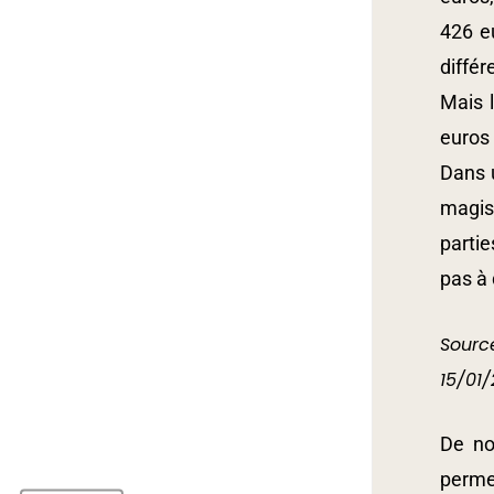
426 eu
différ
Mais 
euros 
Dans 
magist
partie
pas à 
Source
15/01/
De no
permet