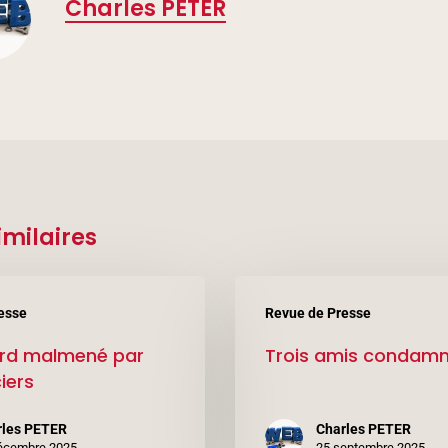
Charles PETER
imilaires
Trois
esse
Revue de Presse
amis
rd malmené par
Trois amis condam
condamnés
iers
rles PETER
Charles PETER
écembre 2025
25 septembre 2025