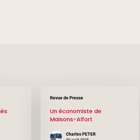
Un
Revue de Presse
économiste
nés
Un économiste de
de
Maisons-Alfort
Maisons-
Alfort
Charles PETER
30 août 2025