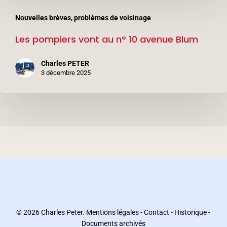
Les
Nouvelles brèves, problèmes de voisinage
pompiers
Les pompiers vont au n° 10 avenue Blum
vont
au
Charles PETER
n°
3 décembre 2025
10
avenue
Blum
© 2026 Charles Peter.
Mentions légales
-
Contact
-
Historique
-
Documents archivés