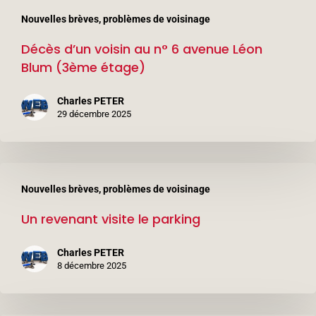
Décès
Nouvelles brèves, problèmes de voisinage
d’un
Décès d’un voisin au n° 6 avenue Léon
voisin
Blum (3ème étage)
au
n°
Charles PETER
6
29 décembre 2025
avenue
Léon
Un
Blum
Nouvelles brèves, problèmes de voisinage
revenant
(3ème
Un revenant visite le parking
visite
étage)
le
Charles PETER
parking
8 décembre 2025