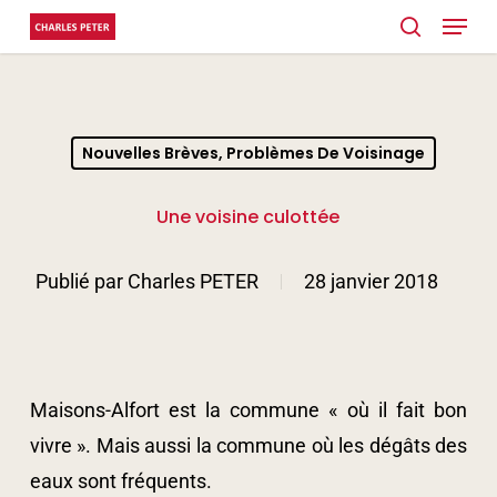
Menu
Skip
search
to
Close
main
Menu
content
Nouvelles Brèves, Problèmes De Voisinage
Une voisine culottée
Publié par
Charles PETER
28 janvier 2018
Maisons-Alfort est la commune « où il fait bon
vivre ». Mais aussi la commune où les dégâts des
eaux sont fréquents.