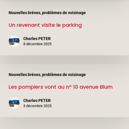
Léon
Un
Blum
Nouvelles brèves, problèmes de voisinage
revenant
(3ème
Un revenant visite le parking
visite
étage)
le
Charles PETER
parking
8 décembre 2025
Les
Nouvelles brèves, problèmes de voisinage
pompiers
Les pompiers vont au n° 10 avenue Blum
vont
au
Charles PETER
n°
3 décembre 2025
10
avenue