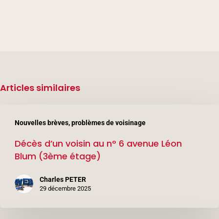
Articles similaires
Décès
Nouvelles brèves, problèmes de voisinage
d’un
Décès d’un voisin au n° 6 avenue Léon
voisin
Blum (3ème étage)
au
n°
Charles PETER
6
29 décembre 2025
avenue