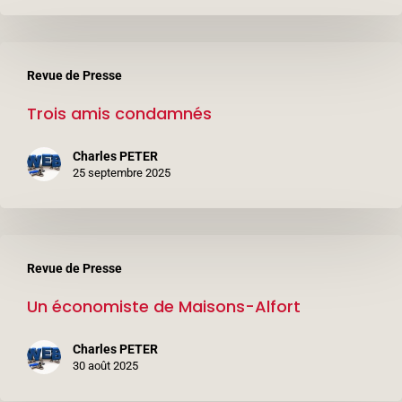
policiers
Trois
Revue de Presse
amis
Trois amis condamnés
condamnés
Charles PETER
25 septembre 2025
Un
Revue de Presse
économiste
Un économiste de Maisons-Alfort
de
Maisons-
Charles PETER
Alfort
30 août 2025