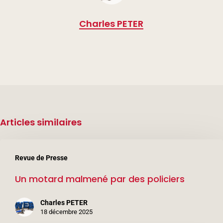
Charles PETER
Articles similaires
Un
Revue de Presse
motard
Un motard malmené par des policiers
malmené
par
Charles PETER
des
18 décembre 2025