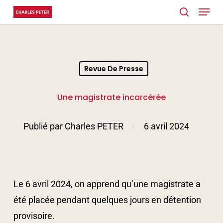
Menu
Skip
search
to
Close
main
Menu
content
Revue De Presse
Une magistrate incarcérée
Publié par
Charles PETER
6 avril 2024
Le 6 avril 2024, on apprend qu’une magistrate a
été placée pendant quelques jours en détention
provisoire.