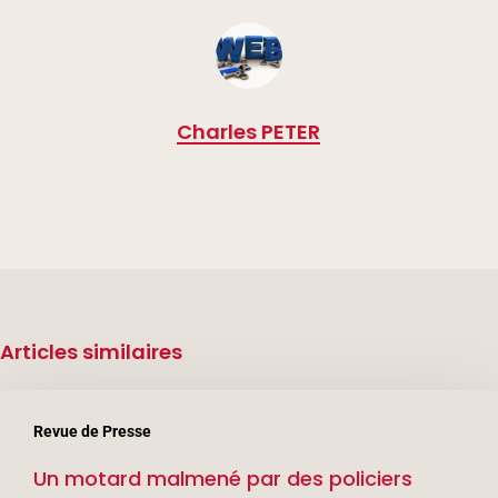
Charles PETER
Articles similaires
Un
Revue de Presse
motard
Un motard malmené par des policiers
malmené