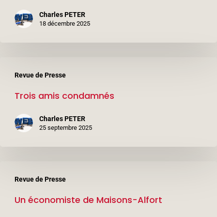
par
Charles PETER
des
18 décembre 2025
policiers
Trois
Revue de Presse
amis
Trois amis condamnés
condamnés
Charles PETER
25 septembre 2025
Un
Revue de Presse
économiste
Un économiste de Maisons-Alfort
de
Maisons-