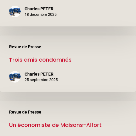
par
Charles PETER
des
18 décembre 2025
policiers
Trois
Revue de Presse
amis
Trois amis condamnés
condamnés
Charles PETER
25 septembre 2025
Un
Revue de Presse
économiste
Un économiste de Maisons-Alfort
de
Maisons-