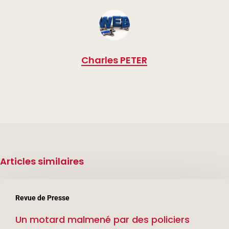
Charles PETER
Articles similaires
Un
Revue de Presse
motard
Un motard malmené par des policiers
malmené