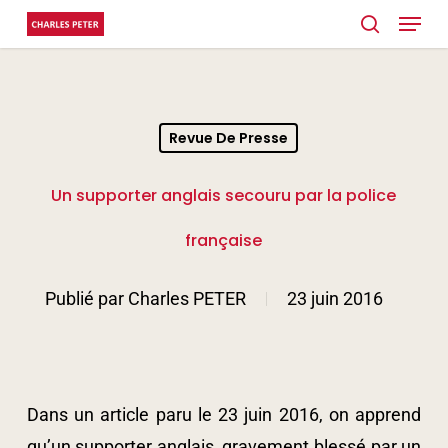
Menu
Skip
search
to
main
content
Revue De Presse
Un supporter anglais secouru par la police
française
Publié par
Charles PETER
23 juin 2016
Dans un article paru le 23 juin 2016, on apprend
qu’un supporter anglais, gravement blessé par un