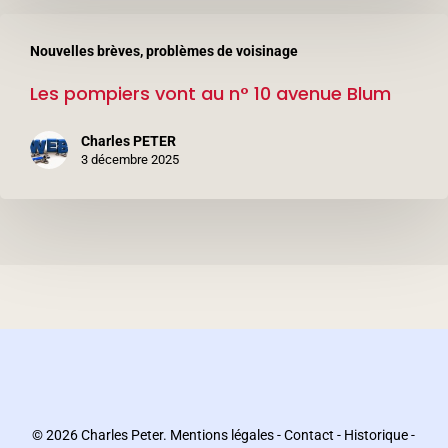
Les
Nouvelles brèves, problèmes de voisinage
pompiers
Les pompiers vont au n° 10 avenue Blum
vont
au
Charles PETER
n°
3 décembre 2025
10
avenue
Blum
© 2026 Charles Peter.
Mentions légales
-
Contact
-
Historique
-