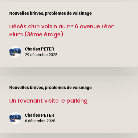
Décès
Nouvelles brèves, problèmes de voisinage
d’un
Décès d’un voisin au n° 6 avenue Léon
voisin
Blum (3ème étage)
au
n°
Charles PETER
6
29 décembre 2025
avenue
Léon
Un
Blum
Nouvelles brèves, problèmes de voisinage
revenant
(3ème
Un revenant visite le parking
visite
étage)
le
Charles PETER
parking
8 décembre 2025