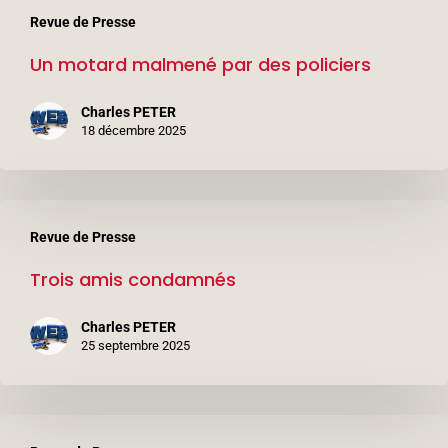
Revue de Presse
motard
Un motard malmené par des policiers
malmené
par
Charles PETER
des
18 décembre 2025
policiers
Trois
Revue de Presse
amis
Trois amis condamnés
condamnés
Charles PETER
25 septembre 2025
Un