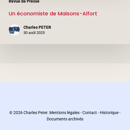
Revue de Presse
économiste
Un économiste de Maisons-Alfort
de
Maisons-
Charles PETER
Alfort
30 août 2025
© 2026 Charles Peter.
Mentions légales
-
Contact
-
Historique
-
Documents archivés