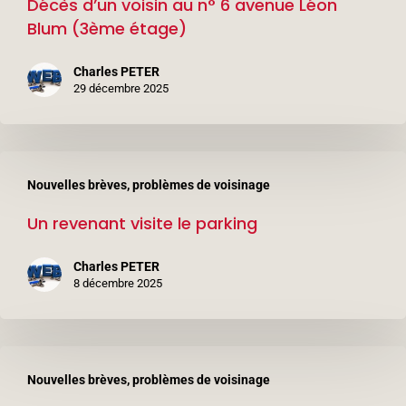
Décès d’un voisin au n° 6 avenue Léon
voisin
Blum (3ème étage)
au
n°
Charles PETER
6
29 décembre 2025
avenue
Léon
Un
Blum
Nouvelles brèves, problèmes de voisinage
revenant
(3ème
Un revenant visite le parking
visite
étage)
le
Charles PETER
parking
8 décembre 2025
Les
Nouvelles brèves, problèmes de voisinage
pompiers