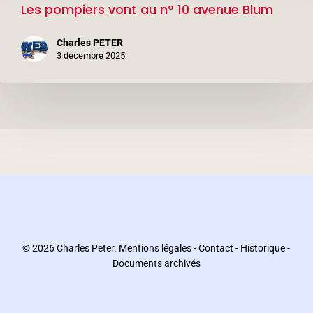
Les pompiers vont au n° 10 avenue Blum
vont
au
Charles PETER
n°
3 décembre 2025
10
avenue
Blum
© 2026 Charles Peter.
Mentions légales
-
Contact
-
Historique
-
Documents archivés