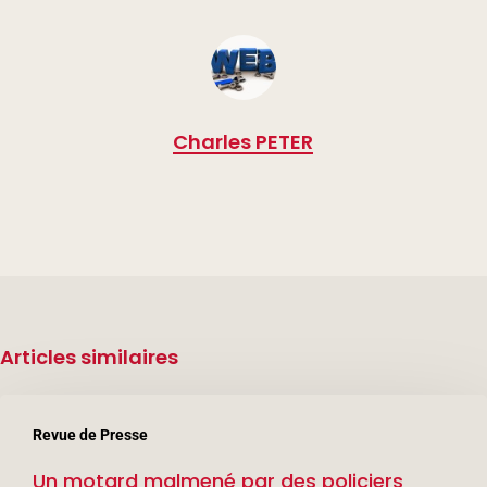
Charles PETER
Articles similaires
Un
Revue de Presse
motard
Un motard malmené par des policiers
malmené