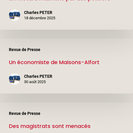
par
Charles PETER
des
18 décembre 2025
policiers
Un
Revue de Presse
économiste
Un économiste de Maisons-Alfort
de
Maisons-
Charles PETER
Alfort
30 août 2025
Des
Revue de Presse
magistrats
Des magistrats sont menacés
sont