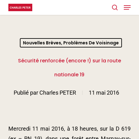
Menu
Skip
search
to
main
content
Nouvelles Brèves, Problèmes De Voisinage
Sécurité renforcée (encore !) sur la route
nationale 19
Publié par
Charles PETER
11 mai 2016
Mercredi 11 mai 2016, à 18 heures, sur la D 619
(ex – RN 19), dans une forêt entre Marnay-sur-