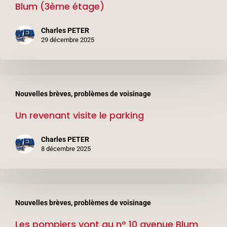
Blum (3ème étage)
au
n°
Charles PETER
6
29 décembre 2025
avenue
Léon
Un
Blum
Nouvelles brèves, problèmes de voisinage
revenant
(3ème
Un revenant visite le parking
visite
étage)
le
Charles PETER
parking
8 décembre 2025
Les
Nouvelles brèves, problèmes de voisinage
pompiers
Les pompiers vont au n° 10 avenue Blum
vont