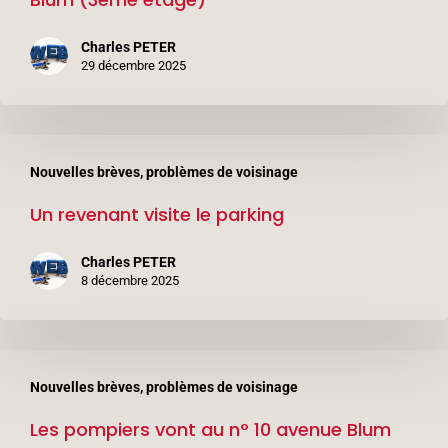
au
n°
Charles PETER
6
29 décembre 2025
avenue
Léon
Un
Blum
Nouvelles brèves, problèmes de voisinage
revenant
(3ème
Un revenant visite le parking
visite
étage)
le
Charles PETER
parking
8 décembre 2025
Les
Nouvelles brèves, problèmes de voisinage
pompiers
Les pompiers vont au n° 10 avenue Blum
vont