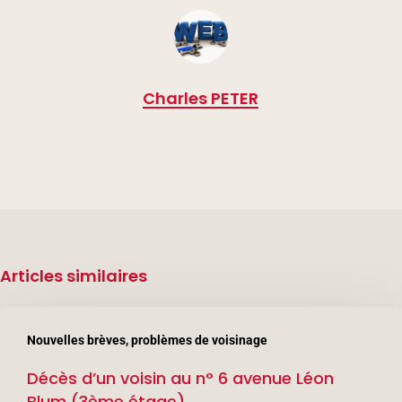
Charles PETER
Articles similaires
Décès
Nouvelles brèves, problèmes de voisinage
d’un
Décès d’un voisin au n° 6 avenue Léon
voisin
Blum (3ème étage)