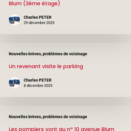
Blum (3ème étage)
au
n°
Charles PETER
6
29 décembre 2025
avenue
Léon
Un
Blum
Nouvelles brèves, problèmes de voisinage
revenant
(3ème
Un revenant visite le parking
visite
étage)
le
Charles PETER
parking
8 décembre 2025
Les
Nouvelles brèves, problèmes de voisinage
pompiers
Les pompiers vont au n° 10 avenue Blum
vont