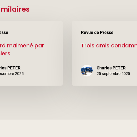
imilaires
Trois
esse
Revue de Presse
amis
rd malmené par
Trois amis condam
condamnés
iers
rles PETER
Charles PETER
écembre 2025
25 septembre 2025