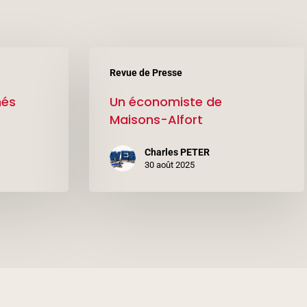
Un
Revue de Presse
économiste
nés
Un économiste de
de
Maisons-Alfort
Maisons-
Alfort
Charles PETER
30 août 2025