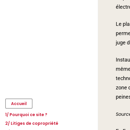
électr
Le pla
permet
juge d
Instau
même t
techno
zone d
peine
Accueil
Sourc
1/ Pourquoi ce site ?
2/ Litiges de copropriété