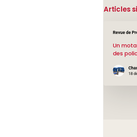
– Rénovation de l’ascenseur
Articles s
Un
Revue de Pr
motard
Un mota
malmené
des polic
par
des
Cha
policiers
18 d