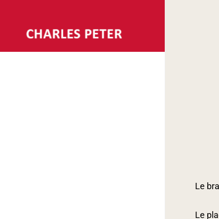
Skip
to
main
content
Le bra
Le pla