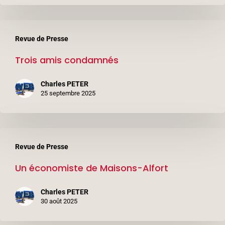
Trois
Revue de Presse
amis
Trois amis condamnés
condamnés
Charles PETER
25 septembre 2025
Un
Revue de Presse
économiste
Un économiste de Maisons-Alfort
de
Maisons-
Charles PETER
Alfort
30 août 2025