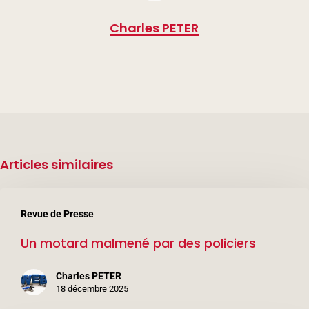
Charles PETER
Articles similaires
Un
Revue de Presse
motard
Un motard malmené par des policiers
malmené
par
Charles PETER
des
18 décembre 2025
policiers