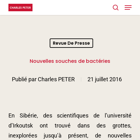
Menu
Skip
search
to
Close
main
Menu
content
Revue De Presse
Nouvelles souches de bactéries
Publié par
Charles PETER
21 juillet 2016
En Sibérie, des scientifiques de l’université
d’Irkoutsk ont trouvé dans des grottes,
inexplorées jusqu’à présent, de nouvelles