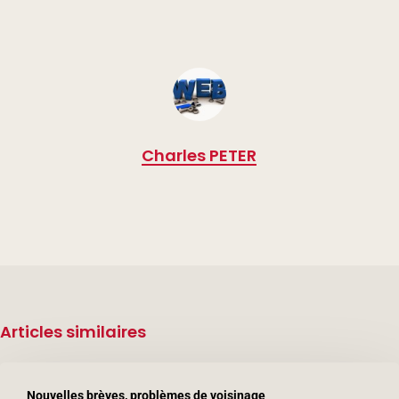
Charles PETER
Articles similaires
Décès
Nouvelles brèves, problèmes de voisinage