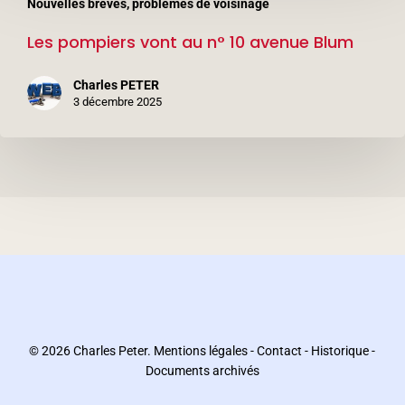
Nouvelles brèves, problèmes de voisinage
pompiers
Les pompiers vont au n° 10 avenue Blum
vont
au
Charles PETER
n°
3 décembre 2025
10
avenue
Blum
© 2026 Charles Peter.
Mentions légales
-
Contact
-
Historique
-
Documents archivés