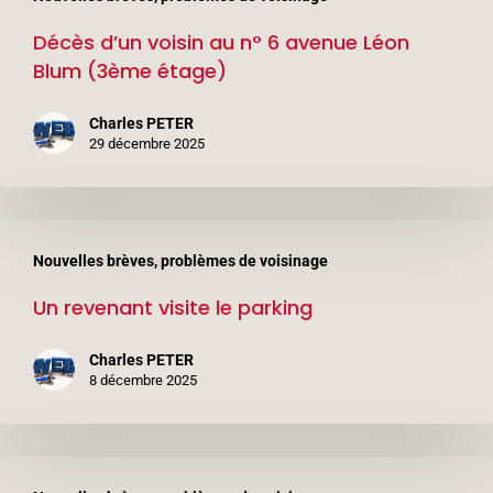
d’un
Décès d’un voisin au n° 6 avenue Léon
voisin
Blum (3ème étage)
au
n°
Charles PETER
6
29 décembre 2025
avenue
Léon
Un
Blum
Nouvelles brèves, problèmes de voisinage
revenant
(3ème
Un revenant visite le parking
visite
étage)
le
Charles PETER
parking
8 décembre 2025
Les