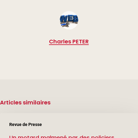
Charles PETER
Articles similaires
Un
Revue de Presse
motard
Un motard malmené par des policiers
malmené