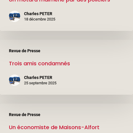
par
Charles PETER
des
18 décembre 2025
policiers
Trois
Revue de Presse
amis
Trois amis condamnés
condamnés
Charles PETER
25 septembre 2025
Un
Revue de Presse
économiste
Un économiste de Maisons-Alfort
de