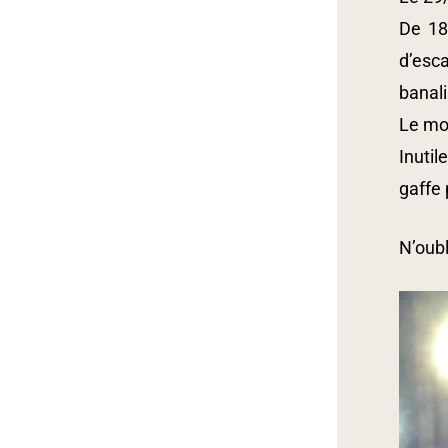
De 18
d’esca
banali
Le mo
Inutil
gaffe 
N’oubl