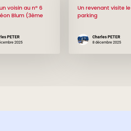
visite
un voisin au n° 6
Un revenant visite le
le
Léon Blum (3ème
parking
parking
rles PETER
Charles PETER
écembre 2025
8 décembre 2025