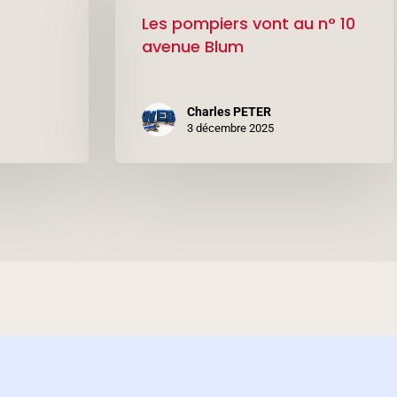
vont
Les pompiers vont au n° 10
au
avenue Blum
n°
10
Charles PETER
avenue
3 décembre 2025
Blum