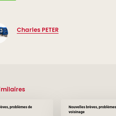
Charles PETER
imilaires
Un
rèves, problèmes de
Nouvelles brèves, problèmes
revenant
voisinage