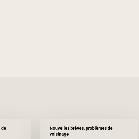
Les
 de
Nouvelles brèves, problèmes de
pompiers
voisinage