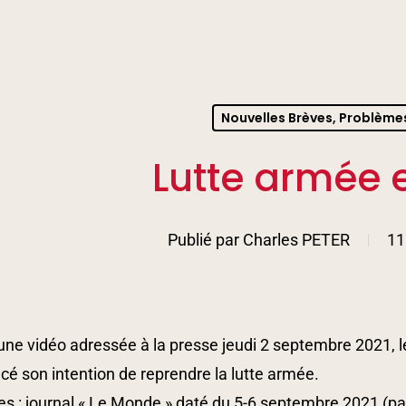
nter to search or ESC to close
Nouvelles Brèves, Problème
Lutte armée 
Publié par
Charles PETER
11
ne vidéo adressée à la presse jeudi 2 septembre 2021, le 
é son intention de reprendre la lutte armée.
s : journal « Le Monde » daté du 5-6 septembre 2021 (p