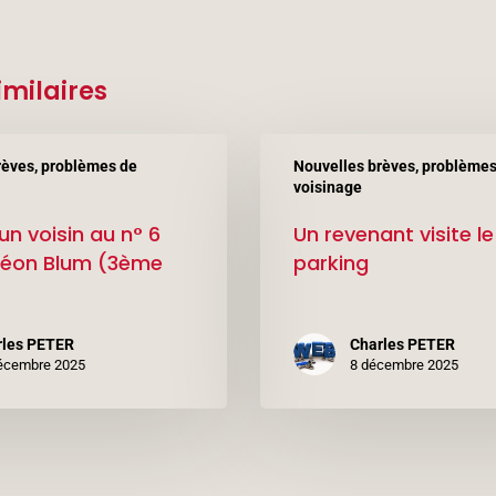
imilaires
Un
rèves, problèmes de
Nouvelles brèves, problèmes
revenant
voisinage
visite
un voisin au n° 6
Un revenant visite le
le
Léon Blum (3ème
parking
parking
rles PETER
Charles PETER
écembre 2025
8 décembre 2025