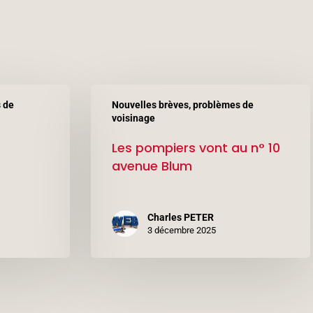
Les
 de
Nouvelles brèves, problèmes de
pompiers
voisinage
vont
Les pompiers vont au n° 10
au
avenue Blum
n°
10
Charles PETER
avenue
3 décembre 2025
Blum