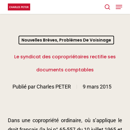
Menu
Skip
search
to
main
content
Nouvelles Brèves, Problèmes De Voisinage
Le syndicat des copropriétaires rectifie ses
documents comptables
Publié par
Charles PETER
9 mars 2015
Dans une copropriété ordinaire, où s’applique le
droit français (la loi n° 65-557 du 10 juillet 1965 et