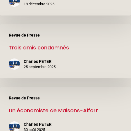
des
18 décembre 2025
policiers
Trois
Revue de Presse
amis
Trois amis condamnés
condamnés
Charles PETER
25 septembre 2025
Un
Revue de Presse
économiste
Un économiste de Maisons-Alfort
de
Maisons-
Charles PETER
Alfort
30 août 2025