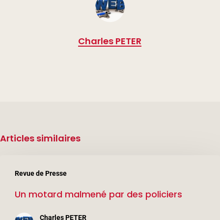
Charles PETER
Articles similaires
Un
Revue de Presse
motard
Un motard malmené par des policiers
malmené
par
Charles PETER