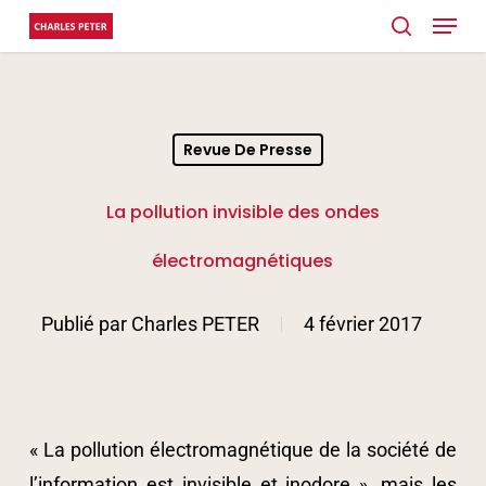
Menu
Skip
search
to
main
content
Revue De Presse
La pollution invisible des ondes
électromagnétiques
Publié par
Charles PETER
4 février 2017
« La pollution électromagnétique de la société de
l’information est invisible et inodore », mais les