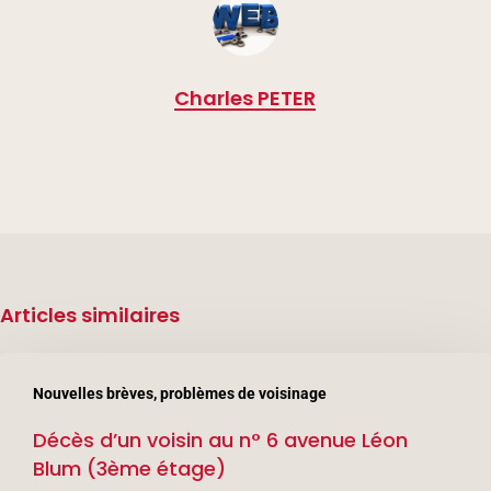
Charles PETER
Articles similaires
Décès
Nouvelles brèves, problèmes de voisinage
d’un
Décès d’un voisin au n° 6 avenue Léon
voisin
Blum (3ème étage)
au