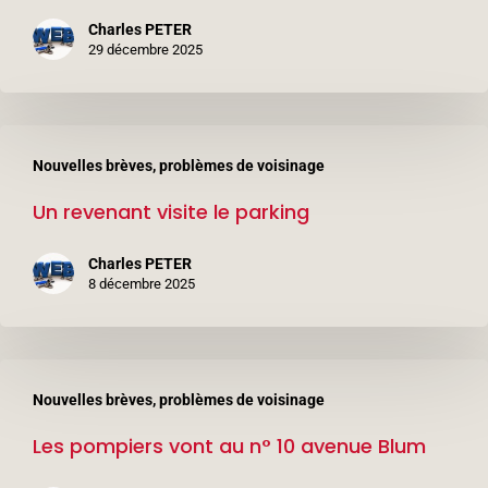
n°
Charles PETER
6
29 décembre 2025
avenue
Léon
Un
Blum
Nouvelles brèves, problèmes de voisinage
revenant
(3ème
Un revenant visite le parking
visite
étage)
le
Charles PETER
parking
8 décembre 2025
Les
Nouvelles brèves, problèmes de voisinage
pompiers
Les pompiers vont au n° 10 avenue Blum
vont
au