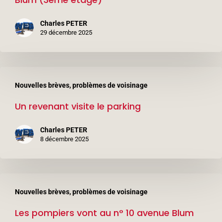
au
n°
Charles PETER
6
29 décembre 2025
avenue
Léon
Un
Blum
Nouvelles brèves, problèmes de voisinage
revenant
(3ème
Un revenant visite le parking
visite
étage)
le
Charles PETER
parking
8 décembre 2025
Les
Nouvelles brèves, problèmes de voisinage
pompiers
Les pompiers vont au n° 10 avenue Blum
vont