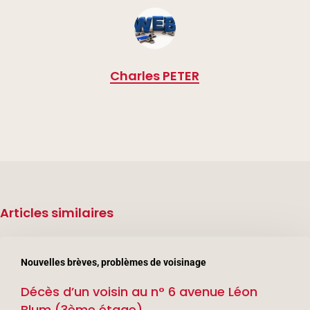
Charles PETER
Articles similaires
Décès
Nouvelles brèves, problèmes de voisinage
d’un
Décès d’un voisin au n° 6 avenue Léon
voisin
Blum (3ème étage)