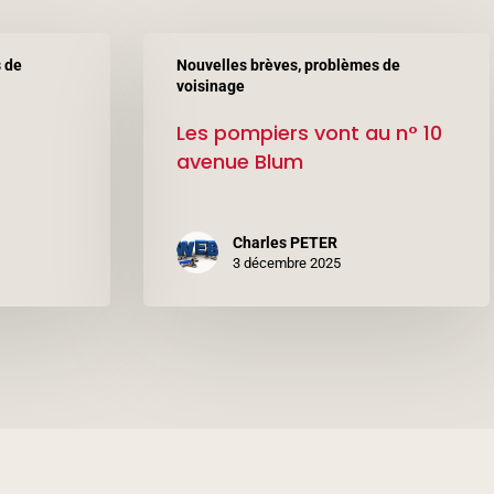
Les
 de
Nouvelles brèves, problèmes de
pompiers
voisinage
vont
Les pompiers vont au n° 10
au
avenue Blum
n°
10
Charles PETER
avenue
3 décembre 2025
Blum