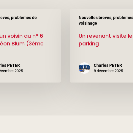
Un
rèves, problèmes de
Nouvelles brèves, problèmes
revenant
voisinage
visite
un voisin au n° 6
Un revenant visite le
le
Léon Blum (3ème
parking
parking
rles PETER
Charles PETER
écembre 2025
8 décembre 2025