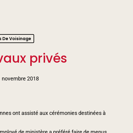
s De Voisinage
avaux privés
1 novembre 2018
nnes ont assisté aux cérémonies destinées à
employé de ministère a préféré faire de menus