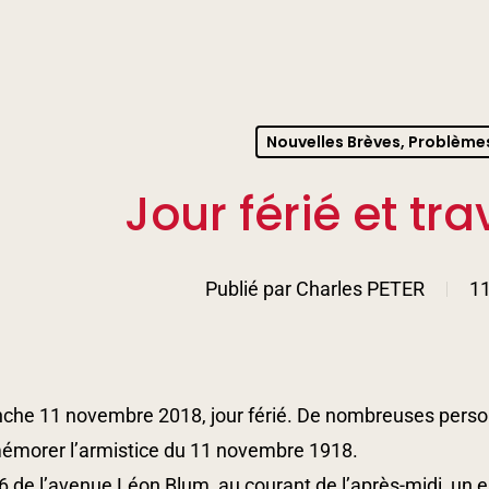
nter to search or ESC to close
Nouvelles Brèves, Problème
Jour férié et tr
Publié par
Charles PETER
1
che 11 novembre 2018, jour férié. De nombreuses perso
morer l’armistice du 11 novembre 1918.
6 de l’avenue Léon Blum, au courant de l’après-midi, un 