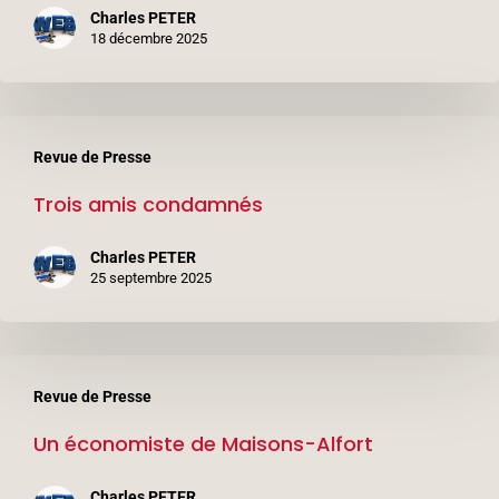
Charles PETER
des
18 décembre 2025
policiers
Trois
Revue de Presse
amis
Trois amis condamnés
condamnés
Charles PETER
25 septembre 2025
Un
Revue de Presse
économiste
Un économiste de Maisons-Alfort
de
Maisons-
Charles PETER