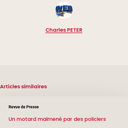
Charles PETER
Articles similaires
Un
Revue de Presse
motard
Un motard malmené par des policiers
malmené
par