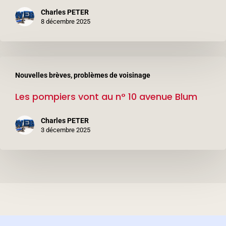
le
Charles PETER
parking
8 décembre 2025
Les
Nouvelles brèves, problèmes de voisinage
pompiers
Les pompiers vont au n° 10 avenue Blum
vont
au
Charles PETER
n°
3 décembre 2025
10
avenue
Blum