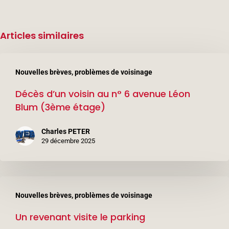
Articles similaires
Décès
Nouvelles brèves, problèmes de voisinage
d’un
Décès d’un voisin au n° 6 avenue Léon
voisin
Blum (3ème étage)
au
n°
Charles PETER
6
29 décembre 2025
avenue
Léon
Un
Blum
Nouvelles brèves, problèmes de voisinage
revenant
(3ème
Un revenant visite le parking
visite
étage)