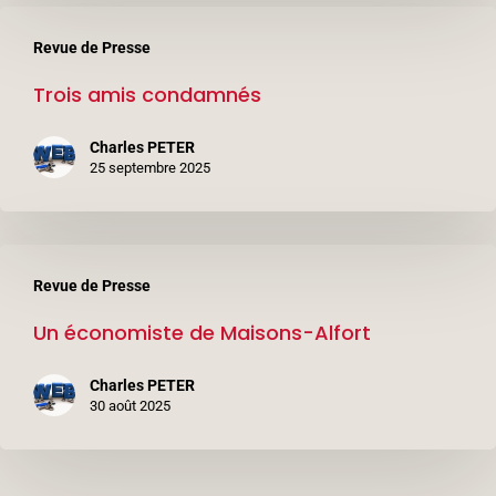
Trois
Revue de Presse
amis
Trois amis condamnés
condamnés
Charles PETER
25 septembre 2025
Un
Revue de Presse
économiste
Un économiste de Maisons-Alfort
de
Maisons-
Charles PETER
Alfort
30 août 2025