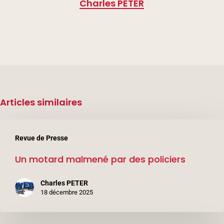
Charles PETER
Articles similaires
Un
Revue de Presse
motard
Un motard malmené par des policiers
malmené
par
Charles PETER
des
18 décembre 2025
policiers