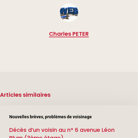
Charles PETER
Articles similaires
Décès
Nouvelles brèves, problèmes de voisinage
d’un
Décès d’un voisin au n° 6 avenue Léon
voisin
Blum (3ème étage)