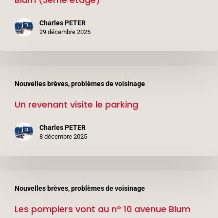
au
n°
Charles PETER
6
29 décembre 2025
avenue
Léon
Un
Blum
Nouvelles brèves, problèmes de voisinage
revenant
(3ème
Un revenant visite le parking
visite
étage)
le
Charles PETER
parking
8 décembre 2025
Les
Nouvelles brèves, problèmes de voisinage
pompiers
Les pompiers vont au n° 10 avenue Blum
vont