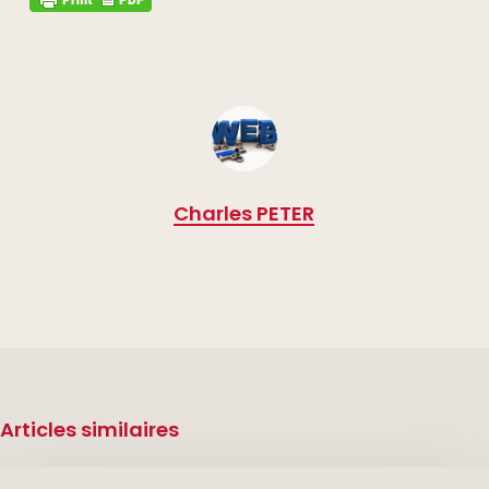
Charles PETER
Articles similaires
Décès