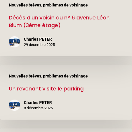
Nouvelles brèves, problèmes de voisinage
d’un
Décès d’un voisin au n° 6 avenue Léon
voisin
Blum (3ème étage)
au
n°
Charles PETER
6
29 décembre 2025
avenue
Léon
Un
Blum
Nouvelles brèves, problèmes de voisinage
revenant
(3ème
Un revenant visite le parking
visite
étage)
le
Charles PETER
parking
8 décembre 2025