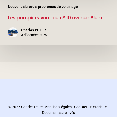
Les
Nouvelles brèves, problèmes de voisinage
pompiers
Les pompiers vont au n° 10 avenue Blum
vont
au
Charles PETER
n°
3 décembre 2025
10
avenue
Blum
© 2026 Charles Peter.
Mentions légales
-
Contact
-
Historique
-
Documents archivés