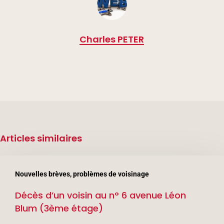
Charles PETER
Articles similaires
Décès
Nouvelles brèves, problèmes de voisinage
d’un
Décès d’un voisin au n° 6 avenue Léon
voisin
Blum (3ème étage)
au