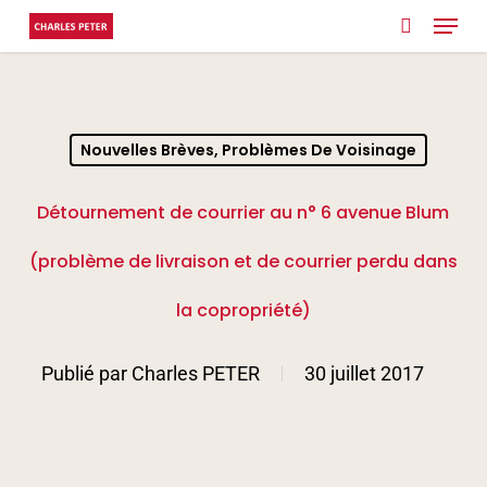
Menu
Skip
search
to
Close
main
Menu
content
Nouvelles Brèves, Problèmes De Voisinage
Détournement de courrier au n° 6 avenue Blum
(problème de livraison et de courrier perdu dans
la copropriété)
Publié par
Charles PETER
30 juillet 2017