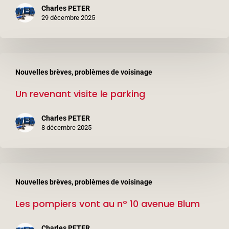
n°
Charles PETER
6
29 décembre 2025
avenue
Léon
Un
Blum
Nouvelles brèves, problèmes de voisinage
revenant
(3ème
Un revenant visite le parking
visite
étage)
le
Charles PETER
parking
8 décembre 2025
Les
Nouvelles brèves, problèmes de voisinage
pompiers
Les pompiers vont au n° 10 avenue Blum
vont
au
Charles PETER