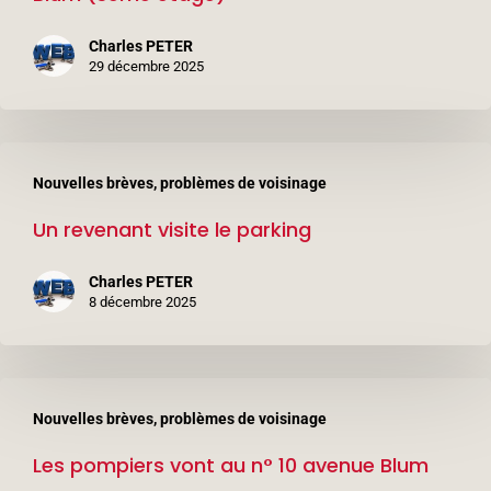
n°
Charles PETER
6
29 décembre 2025
avenue
Léon
Un
Blum
Nouvelles brèves, problèmes de voisinage
revenant
(3ème
Un revenant visite le parking
visite
étage)
le
Charles PETER
parking
8 décembre 2025
Les
Nouvelles brèves, problèmes de voisinage
pompiers
Les pompiers vont au n° 10 avenue Blum
vont