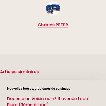
Charles PETER
Articles similaires
Décès
Nouvelles brèves, problèmes de voisinage
d’un
Décès d’un voisin au n° 6 avenue Léon
voisin
Blum (3ème étage)
au