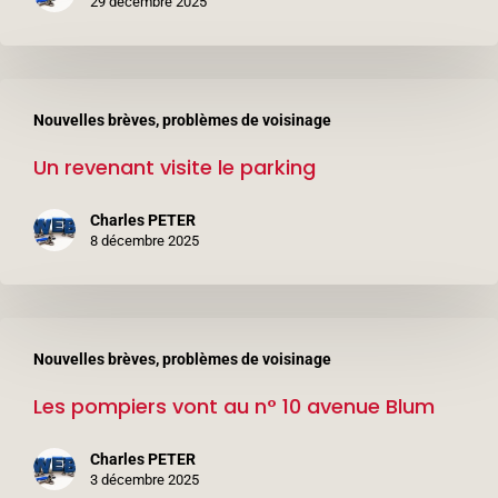
6
29 décembre 2025
avenue
Léon
Un
Blum
Nouvelles brèves, problèmes de voisinage
revenant
(3ème
Un revenant visite le parking
visite
étage)
le
Charles PETER
parking
8 décembre 2025
Les
Nouvelles brèves, problèmes de voisinage
pompiers
Les pompiers vont au n° 10 avenue Blum
vont
au
Charles PETER
n°
3 décembre 2025