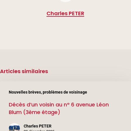
Charles PETER
Articles similaires
Décès
Nouvelles brèves, problèmes de voisinage
d’un
Décès d’un voisin au n° 6 avenue Léon
voisin
Blum (3ème étage)
au
n°
Charles PETER