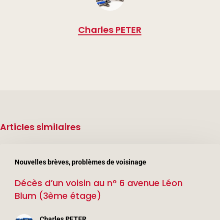
Charles PETER
Articles similaires
Décès
Nouvelles brèves, problèmes de voisinage
d’un
Décès d’un voisin au n° 6 avenue Léon
voisin
Blum (3ème étage)
au
n°
Charles PETER