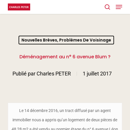
Menu
Skip
search
to
main
content
Nouvelles Brèves, Problèmes De Voisinage
Déménagement au n° 6 avenue Blum ?
Publié par
Charles PETER
1 juillet 2017
Le 14 décembre 2016, un tract diffusé par un agent
immobilier nous a appris qu’un logement de deux pièces de
48,28 m2 a été vendu au premier étage du n° 6 avenue Léon