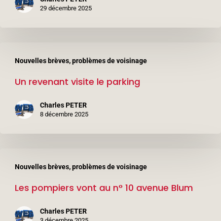
6
29 décembre 2025
avenue
Léon
Un
Blum
Nouvelles brèves, problèmes de voisinage
revenant
(3ème
Un revenant visite le parking
visite
étage)
le
Charles PETER
parking
8 décembre 2025
Les
Nouvelles brèves, problèmes de voisinage
pompiers
Les pompiers vont au n° 10 avenue Blum
vont
au
Charles PETER
n°
3 décembre 2025