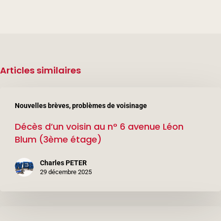
Articles similaires
Décès
Nouvelles brèves, problèmes de voisinage
d’un
Décès d’un voisin au n° 6 avenue Léon
voisin
Blum (3ème étage)
au
n°
Charles PETER
6
29 décembre 2025
avenue
Léon
Un
Blum