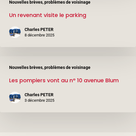
Nouvelles brèves, problèmes de voisinage
revenant
(3ème
Un revenant visite le parking
visite
étage)
le
Charles PETER
parking
8 décembre 2025
Les
Nouvelles brèves, problèmes de voisinage
pompiers
Les pompiers vont au n° 10 avenue Blum
vont
au
Charles PETER
n°
3 décembre 2025
10
avenue
Blum