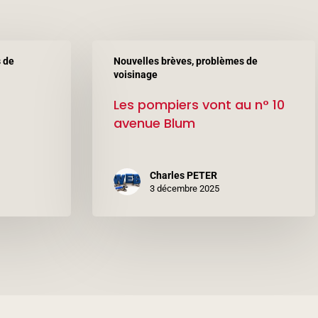
Les
 de
Nouvelles brèves, problèmes de
pompiers
voisinage
vont
Les pompiers vont au n° 10
au
avenue Blum
n°
10
Charles PETER
avenue
3 décembre 2025
Blum