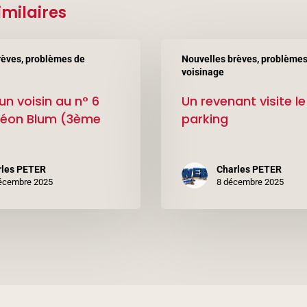
imilaires
Un
rèves, problèmes de
Nouvelles brèves, problèmes
revenant
voisinage
visite
un voisin au n° 6
Un revenant visite le
le
Léon Blum (3ème
parking
parking
rles PETER
Charles PETER
écembre 2025
8 décembre 2025