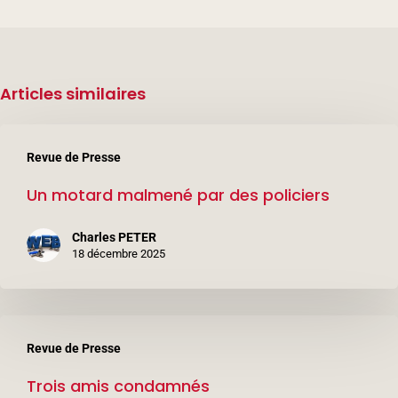
Articles similaires
Un
Revue de Presse
motard
Un motard malmené par des policiers
malmené
par
Charles PETER
des
18 décembre 2025
policiers
Trois
Revue de Presse
amis
Trois amis condamnés
condamnés