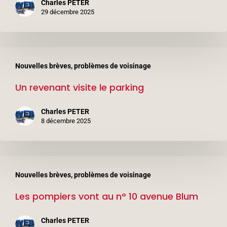
Charles PETER
6
29 décembre 2025
avenue
Léon
Un
Blum
Nouvelles brèves, problèmes de voisinage
revenant
(3ème
Un revenant visite le parking
visite
étage)
le
Charles PETER
parking
8 décembre 2025
Les
Nouvelles brèves, problèmes de voisinage
pompiers
Les pompiers vont au n° 10 avenue Blum
vont
au
Charles PETER