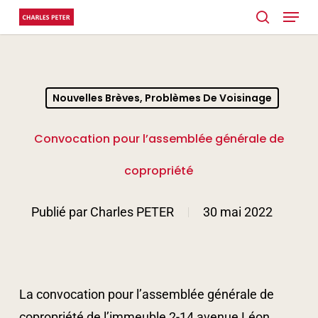
Menu
Skip
search
to
main
content
Nouvelles Brèves, Problèmes De Voisinage
Convocation pour l’assemblée générale de
copropriété
Publié par
Charles PETER
30 mai 2022
La convocation pour l’assemblée générale de
copropriété de l’immeuble 2-14 avenue Léon