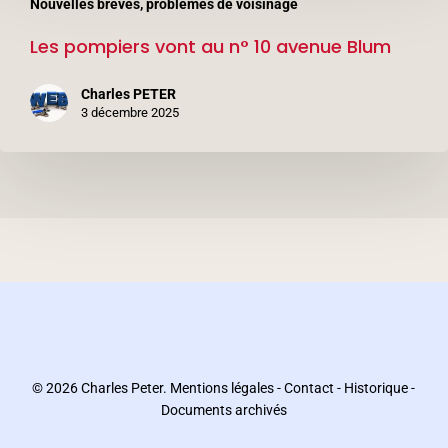
Nouvelles brèves, problèmes de voisinage
pompiers
Les pompiers vont au n° 10 avenue Blum
vont
au
Charles PETER
n°
3 décembre 2025
10
avenue
Blum
© 2026 Charles Peter.
Mentions légales
-
Contact
-
Historique
-
Documents archivés