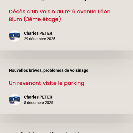
d’un
Décès d’un voisin au n° 6 avenue Léon
voisin
Blum (3ème étage)
au
n°
Charles PETER
6
29 décembre 2025
avenue
Léon
Un
Blum
Nouvelles brèves, problèmes de voisinage
revenant
(3ème
Un revenant visite le parking
visite
étage)
le
Charles PETER
parking
8 décembre 2025
Les