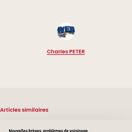
Charles PETER
Articles similaires
Décès
Nouvelles brèves, problèmes de voisinage