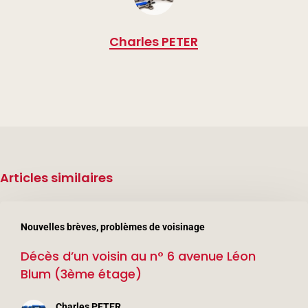
Charles PETER
Articles similaires
Décès
Nouvelles brèves, problèmes de voisinage
d’un
Décès d’un voisin au n° 6 avenue Léon
voisin
Blum (3ème étage)
au
n°
Charles PETER