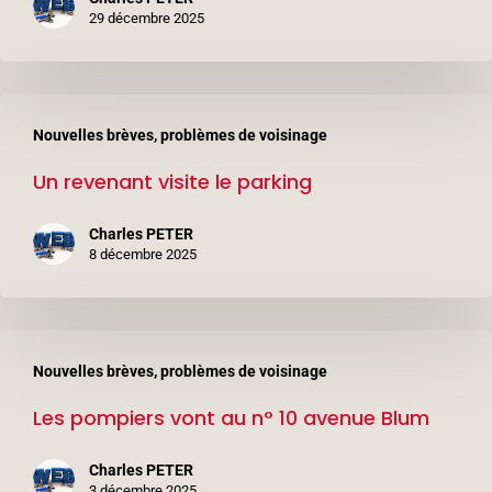
6
29 décembre 2025
avenue
Léon
Un
Blum
Nouvelles brèves, problèmes de voisinage
revenant
(3ème
Un revenant visite le parking
visite
étage)
le
Charles PETER
parking
8 décembre 2025
Les
Nouvelles brèves, problèmes de voisinage
pompiers
Les pompiers vont au n° 10 avenue Blum
vont
au
Charles PETER
n°
3 décembre 2025