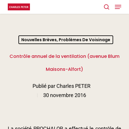
Menu
Skip
search
to
main
content
Nouvelles Brèves, Problèmes De Voisinage
Contrôle annuel de la ventilation (avenue Blum
Maisons-Alfort)
Publié par
Charles PETER
30 novembre 2016
La société PROCHALOR a effectué le contrôle de